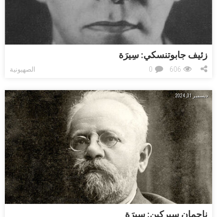
زئيف جابوتنسكي: ﺳِﻴﺮَﺓ
606
0
الصهيونية
ديسمبر 31, 2024
ناحمان سيركين: ﺳِﻴﺮَﺓ