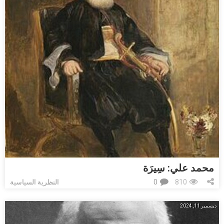
محمد علي: ﺳِﻴﺮَﺓ
810
0
النظرية السياسية
ديسمبر 11, 2024