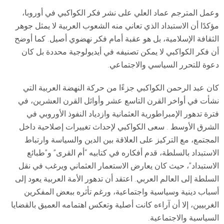
وعمل المترجم عماد العلي على نشر فكر الكواكبي في أوروبا،
مؤكدًا أن الاستبداد الذي تعاني منه الشعوب العربية لا يمثل جوهر
الثقافة الإسلامية، بل هو عقبة أمام فكر نهضوي أصيل. كما أوضح
أن فكر الكواكبي لا يمكن تصنيفه في أيديولوجية محددة بل كان
دعوة للتحرر السياسي والاجتماعي.
كان عبد الرحمن الكواكبي جزءًا من حركة النهضة العربية التي
نشأت في أواخر القرن التاسع عشر وأوائل القرن العشرين، في
فترة تدهور الإمبراطورية العثمانية وازدياد النفوذ الأوروبي في
الشرق الأوسط . سعى الكواكبي لإحداث تغييرات إصلاحية داخل
المجتمع، مع التركيز على العلاقة بين الدين والسياسة وارتباط
الاستبداد بالسلطة، قدم أفكاره في كتابيه “أم القرى” و”طبائع
الاستبداد”، حيث كان يعارض الاستعمار العثماني ويرغب في نقل
السلطة إلى العالم العربي. اعتقد أن تدهور الأمة العربية يعود إلى
أسباب دينية وسياسية واجتماعية، ورغم تأثره ببعض المفكرين
الغربيين، إلا أن آراءه كانت أصلية وتعكس اهتمامه العميق بالقضايا
السياسية والاجتماعية.