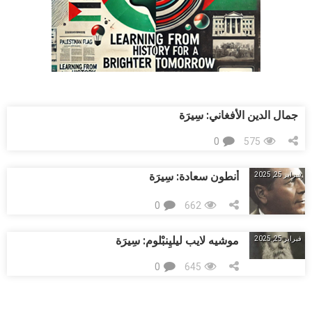
جمال الدين الأفغاني: سِيرَة
0
575
أنطون سعادة: ﺳِﻴﺮَﺓ
فبراير 25, 2025
0
662
موشيه لايب ليليِنبْلوم: ﺳِﻴﺮَﺓ
فبراير 25, 2025
0
645