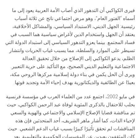
فيرى الكواكبي أن التدهور الذي أصاب الأمة العربية يعود إلى ما
أسماه “الفتور العام”، وهو مرض اجتماعي ناتج عن ثلاثة أسباب
رئيسية: الجهل الديني، الاستبداد السياسي، والمشاكل الأخلاقية،
يعتقد أن الجهل واستخدام الدين لأغراض سياسية هما السبب في
فساد المجتمع. بينما يعزو التدهور السياسي إلى استبداد الدولة التي
تسيطر على الموارد والسلطة، مما يسبب غياب الحريات وانتشار
الظلم، يدعو الكواكبي إلى الإصلاح من خلال تحقيق العدالة
الاجتماعية والتعليم الديني الصحيح، مع التأكيد على حرية التعبير.
ويرى أن الحل يكمن في بناء دولة إسلامية مركزها الروحي مكة،
بعيدًا عن الطائفية والديكتاتورية بهدف إحياء الأمة وتجديد قوتها.
في مايو 2002، اجتمع عدد من العلماء العرب في مؤسسة فرنسية
بحلب للاحتفال بالذكرى المئوية لوفاة عبد الرحمن الكواكبي، حيث
تم مناقشة قضايا الإصلاح الإسلامي والاجتماعي والهوية والسعي
لإحياء الذات، كما أشار ماهر الشريف، أحد المتحدثين فإن هذه
المناقشات لم تحقق تأثيرًا كبيرًا بسبب غياب الدعم الشعبي. حيث
كان المثقفون بعيدين عن المؤسسات الحكومية والتعليمية. بعد