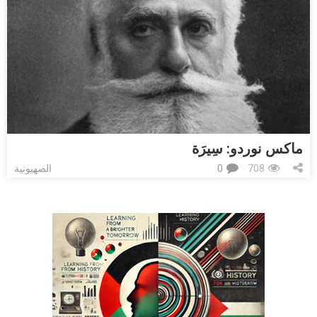
ماكس نوردو: ﺳِﻴﺮَﺓ
708
0
الصهيونية