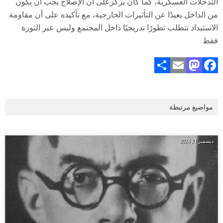
التدخلات العسكرية، كما كان يركزعلى أن الإصلاح يجب أن يكون
من الداخل بعيدًا عن التأثيرات الخارجية، مع تأكيده على أن مقاومة
الاستبداد تتطلب تطورًا تدريجيًا داخل المجتمع وليس عبر الثورة
فقط.
S
E
M
F
h
m
a
a
ar
ai
st
ce
مواضيع مرتبطة
e
l
o
b
d
o
o
ok
ديسمبر 11, 2024
n