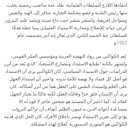
انتقادها اللاذع للسلطات العثمانية. تقلد عدة مناصب رسمية بحلب،
منها رئيس البلدية وعضو محكمة التجارة، سافر إلى الهند والصين
وسواحل إفريقيا، واستقر بمصر حيث ذاع صيته وتتلمذ عليه كثيرون.
كرس حياته للإصلاح ومحاربة الاستبداد العثماني مما جعله هدفًا
للسلطان عبد الحميد الثاني، الذي يُقال إنه أمر بتسميمه عام
1902م.
يُعد الكواكبي من رواد النهضة العربية ومؤسسي الفكر القومي،
واشتهر بكتابه “طبائع الاستبداد ومصارع الاستعباد” الذي يُعد من أبرز
الدراسات حول الاستبداد السياسي، كان الكواكبي يرى أن الاستبداد
هو أصل كل فساد ولا نهضة للأمة بدونه. واعتبر أن استبداد الجهل
على العلم واستبداد النفس على العقل هما من أبرز أشكاله، كان
يرى أن الإنسان خلق حرًا وقائدُه العقل لكنه غالبًا ما يختار الجهل
كقائد له. كما اعتبر أن المستبد هو شخص عاجز لا قوة له إلا
بمساعدة أعوانه الذين يدعمون الظلم. أضاف أن تراكم الثروات
يؤدي إلى تعزيز الاستبداد ويضر بأخلاق الأفراد، كان الحل الذي قدمه
الكواكبي هو الشورى الدستورية كعلاج لهذه المشكلة.