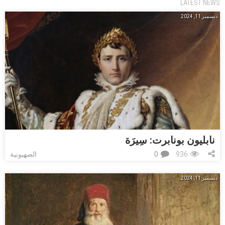
LATEST NEWS
ديسمبر 11, 2024
نابليون بونابرت: ﺳِﻴﺮَﺓ
936
0
الصهيونية
ديسمبر 11, 2024