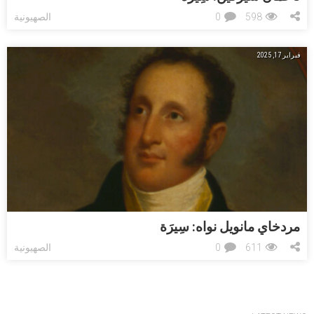
598
0
الصهيونية
فبراير 17, 2025
مردخاي مانويل نواه: ﺳِﻴﺮَﺓ
611
0
الصهيونية