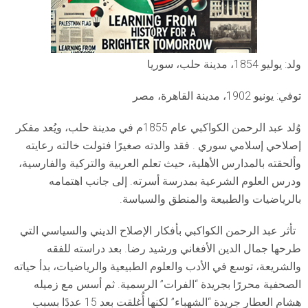
ولد: يوليو 1854، مدينة حلب، سوريا
توفي: يونيو 1902، مدينة القاهرة، مصر
وُلد عبد الرحمن الكواكبي عام 1855م في مدينة حلب، ويُعد مفكر
إصلاحي إسلامي سوري . فقد والدته صغيرًا فتولت خالته رعايته
وألحقته بالمدارس الأهلية، حيث تعلم العربية والتركية والفارسية،
ودرس العلوم الشرعية بمدرسة أسرته. إلى جانب اهتمامه
بالرياضيات والطبيعة والمنطق والسياسة.
تأثر عبد الرحمن الكواكبي بأفكار الإصلاح الديني والسياسي التي
طرحها جمال الدين الأفغاني ورشيد رضا. بعد دراسته للفقه
والشريعة، توسع في الأدب والعلوم الطبيعية والرياضيات، بدأ حياته
الصحفية محررًا بجريدة “الفرات” الرسمية. ثم أسس مع زميله
هشام العطار جريدة “الشهباء” لكنها أُغلقت بعد 15 عددًا بسبب